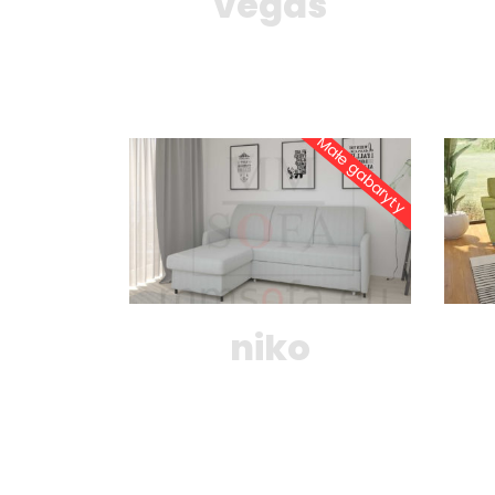
vegas
Małe gabaryty
niko