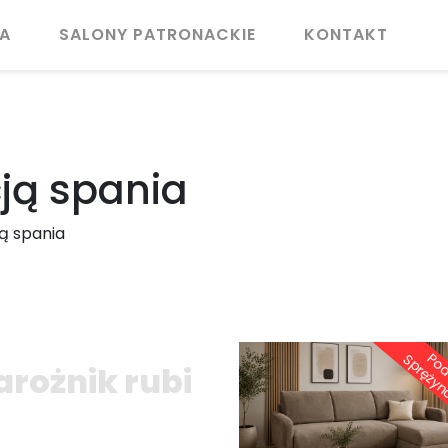
A
SALONY PATRONACKIE
KONTAKT
cją spania
ją spania
i
arożnik rubi