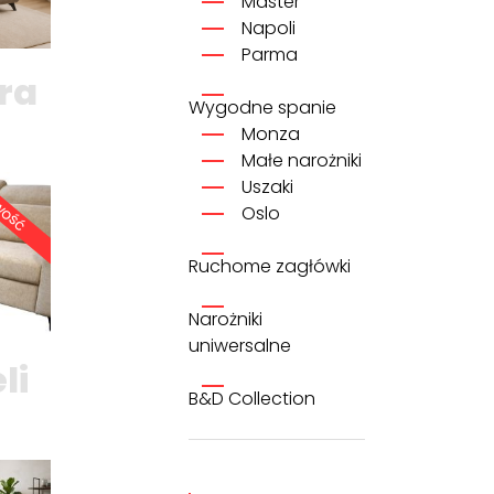
Master
Napoli
Parma
ra
Wygodne spanie
Monza
Małe narożniki
Uszaki
wość
Oslo
Ruchome zagłówki
Narożniki
uniwersalne
li
B&D Collection