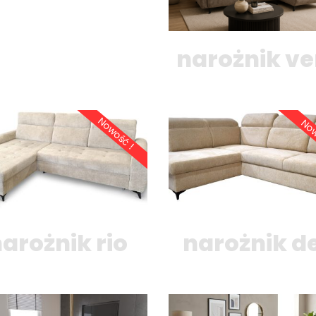
narożnik ve
Nowość !
No
arożnik rio
narożnik de