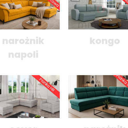
narożnik
kongo
napoli
Pianka
Pianka HR