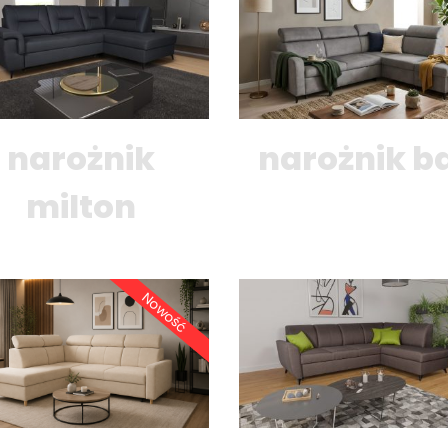
narożnik
narożnik ba
milton
Nowość