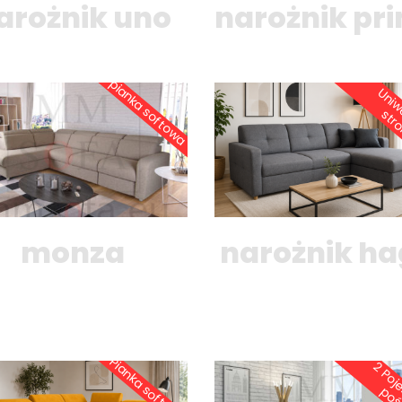
arożnik uno
narożnik pr
pianka softowa
monza
narożnik h
Pianka softowa