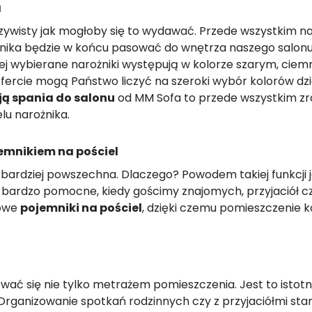
a
oczywisty jak mogłoby się to wydawać. Przede wszystkim n
ożnika będzie w końcu pasować do wnętrza naszego salon
iej wybierane narożniki występują w kolorze szarym, cie
 ofercie mogą Państwo liczyć na szeroki wybór kolorów dzi
ją spania do salonu
od MM Sofa to przede wszystkim zr
lu narożnika.
emnikiem na pościel
az bardziej powszechna. Dlaczego? Powodem takiej funkcj
 bardzo pomocne, kiedy gościmy znajomych, przyjaciół cz
kowe
pojemniki na pościel
, dzięki czemu pomieszczenie k
wać się nie tylko metrażem pomieszczenia. Jest to istotn
anizowanie spotkań rodzinnych czy z przyjaciółmi stanie