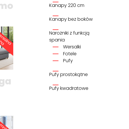
imo
Kanapy 220 cm
Kanapy bez boków
U
n
iw
e
s
a
ln
a
t
r
o
n
Narożniki z funkcją
r
s
a
spania
Wersalki
Fotele
Pufy
Pufy prostokątne
aga
Pufy kwadratowe
2
P
o
je
n
ik
i
n
a
o
ś
c
ie