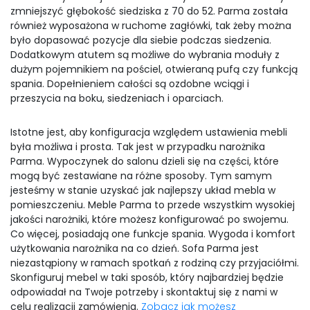
zmniejszyć głębokość siedziska z 70 do 52. Parma została
również wyposażona w ruchome zagłówki, tak żeby można
było dopasować pozycje dla siebie podczas siedzenia.
Dodatkowym atutem są możliwe do wybrania moduły z
dużym pojemnikiem na pościel, otwieraną pufą czy funkcją
spania. Dopełnieniem całości są ozdobne wciągi i
przeszycia na boku, siedzeniach i oparciach.
Istotne jest, aby konfiguracja względem ustawienia mebli
była możliwa i prosta. Tak jest w przypadku narożnika
Parma. Wypoczynek do salonu dzieli się na części, które
mogą być zestawiane na różne sposoby. Tym samym
jesteśmy w stanie uzyskać jak najlepszy układ mebla w
pomieszczeniu. Meble Parma to przede wszystkim wysokiej
jakości narożniki, które możesz konfigurować po swojemu.
Co więcej, posiadają one funkcje spania. Wygoda i komfort
użytkowania narożnika na co dzień. Sofa Parma jest
niezastąpiony w ramach spotkań z rodziną czy przyjaciółmi.
Skonfiguruj mebel w taki sposób, który najbardziej będzie
odpowiadał na Twoje potrzeby i skontaktuj się z nami w
celu realizacji zamówienia.
Zobacz jak możesz