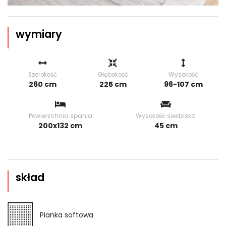
wymiary
Szerokość
Głębokość
Wysokość
260 cm
225 cm
96-107 cm
Powierzchnia spania
Wysokość siedziska
200x132 cm
45 cm
skład
Pianka softowa