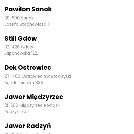
Pawilon Sanok
38-500 Sanok
Józefa Stachowicza 1
Still Gdów
32-420 Gdów
Łapanowska 122,
Dek Ostrowiec
27-400 Ostrowiec Świętokrzyski
Sandomierska 83A
Jawor Międzyrzec
21-560 Międzyrzec Podlaski
Radzyńska 1
Jawor Radzyń