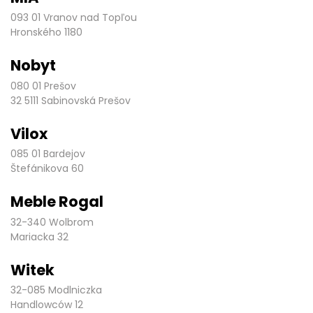
093 01 Vranov nad Topľou
Hronského 1180
Nobyt
080 01 Prešov
32 5111 Sabinovská Prešov
Vilox
085 01 Bardejov
Štefánikova 60
Meble Rogal
32-340 Wolbrom
Mariacka 32
Witek
32-085 Modlniczka
Handlowców 12