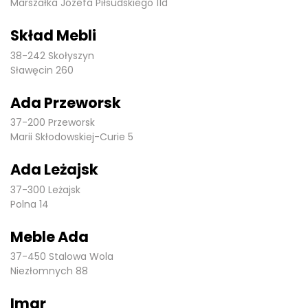
Marszałka Józefa Piłsudskiego 11d
Skład Mebli
38-242 Skołyszyn
Sławęcin 260
Ada Przeworsk
37-200 Przeworsk
Marii Skłodowskiej-Curie 5
Ada Leżajsk
37-300 Leżajsk
Polna 14
Meble Ada
37-450 Stalowa Wola
Niezłomnych 88
Imar