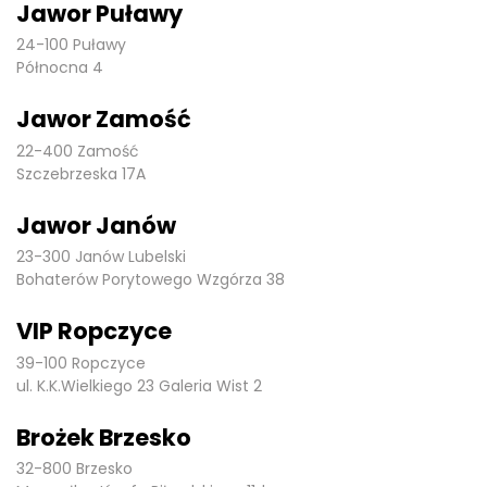
Jawor Puławy
24-100 Puławy
Północna 4
Jawor Zamość
22-400 Zamość
Szczebrzeska 17A
Jawor Janów
23-300 Janów Lubelski
Bohaterów Porytowego Wzgórza 38
VIP Ropczyce
39-100 Ropczyce
ul. K.K.Wielkiego 23 Galeria Wist 2
Brożek Brzesko
32-800 Brzesko