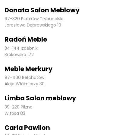
Donata Salon Meblowy
97-320 Piotrków Trybunalski
Jarosława Dąbrowskiego 10
Radoń Meble
34-144 Izdebnik
Krakowska 172
Meble Merkury
97-400 Bełchatów
Aleja Włókniarzy 30
Limba Salon meblowy
39-220 Pilzno
Witosa 83
Carla Pawilon