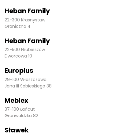
Heban Family
22-300 Krasnystaw
Graniczna 4
Heban Family
22-500 Hrubieszów
Dworcowa 10
Europlus
29-100 Włoszczowa
Jana III Sobieskiego 38
Meblex
37-100 Łańcut
Grunwaldzka 82
Sławek