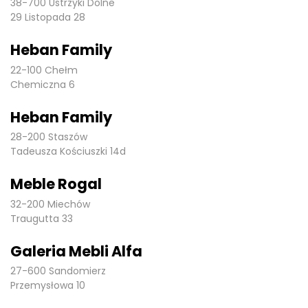
38-700 Ustrzyki Dolne
29 Listopada 28
Heban Family
22-100 Chełm
Chemiczna 6
Heban Family
28-200 Staszów
Tadeusza Kościuszki 14d
Meble Rogal
32-200 Miechów
Traugutta 33
Galeria Mebli Alfa
27-600 Sandomierz
Przemysłowa 10