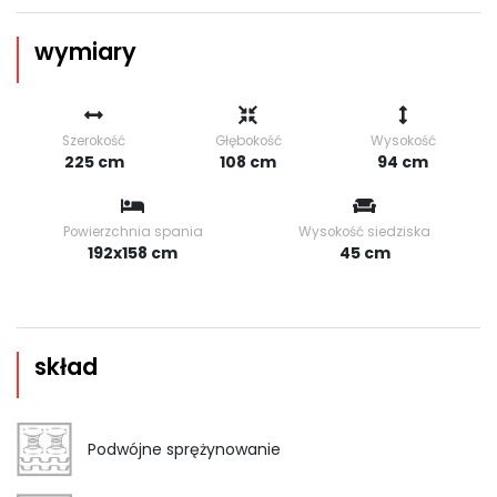
wymiary
Szerokość
Głębokość
Wysokość
225 cm
108 cm
94 cm
Powierzchnia spania
Wysokość siedziska
192x158 cm
45 cm
skład
Podwójne sprężynowanie